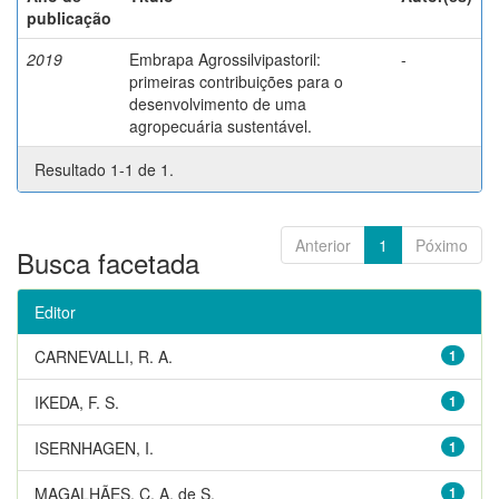
publicação
2019
Embrapa Agrossilvipastoril:
-
primeiras contribuições para o
desenvolvimento de uma
agropecuária sustentável.
Resultado 1-1 de 1.
Anterior
1
Póximo
Busca facetada
Editor
CARNEVALLI, R. A.
1
IKEDA, F. S.
1
ISERNHAGEN, I.
1
MAGALHÃES, C. A. de S.
1