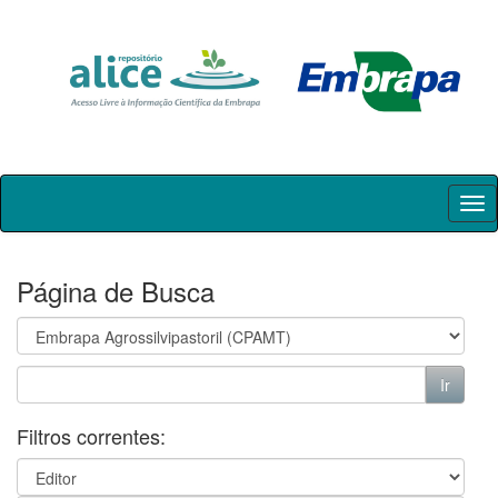
Skip
navigation
Página de Busca
Filtros correntes: