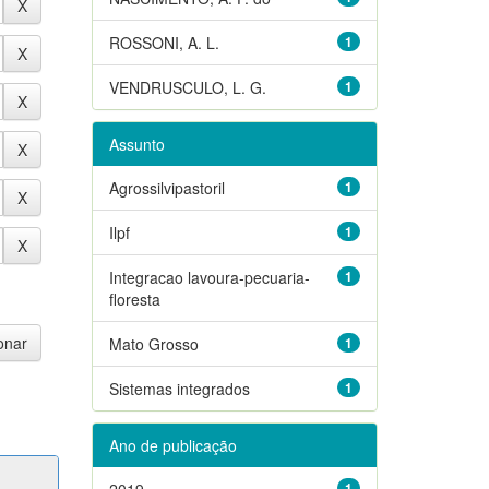
ROSSONI, A. L.
1
VENDRUSCULO, L. G.
1
Assunto
Agrossilvipastoril
1
Ilpf
1
Integracao lavoura-pecuaria-
1
floresta
Mato Grosso
1
Sistemas integrados
1
Ano de publicação
2019
1