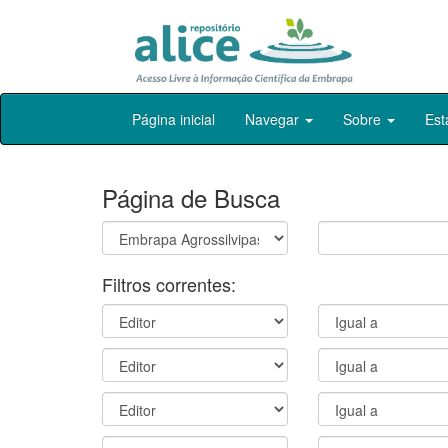
Skip
Página inicial
Navegar
Sobre
Est
navigation
Página de Busca
Filtros correntes: