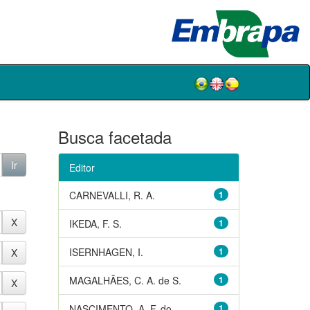
Busca facetada
Editor
CARNEVALLI, R. A.
1
IKEDA, F. S.
1
ISERNHAGEN, I.
1
MAGALHÃES, C. A. de S.
1
NASCIMENTO, A. F. do
1