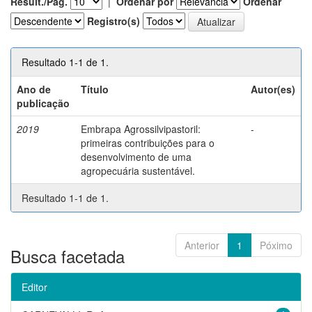
Result./Pág.
|
Ordenar por
Ordenar
Registro(s)
Resultado 1-1 de 1.
Ano de
Título
Autor(es)
publicação
2019
Embrapa Agrossilvipastoril:
-
primeiras contribuições para o
desenvolvimento de uma
agropecuária sustentável.
Resultado 1-1 de 1.
Anterior
1
Póximo
Busca facetada
Editor