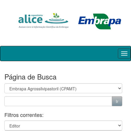
Skip
navigation
Página de Busca
Filtros correntes: