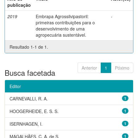
publicação
2019
Embrapa Agrossilvipastoril:
-
primeiras contribuições para o
desenvolvimento de uma
agropecuária sustentável.
Resultado 1-1 de 1.
Anterior
1
Póximo
Busca facetada
Editor
CARNEVALLI, R. A.
1
HOOGERHEIDE, E. S. S.
1
ISERNHAGEN, I.
1
MAGALHÃES, C. A. de S.
1