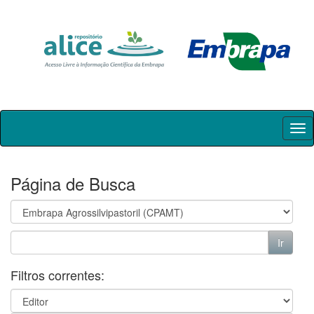
Skip
navigation
Página de Busca
Filtros correntes: