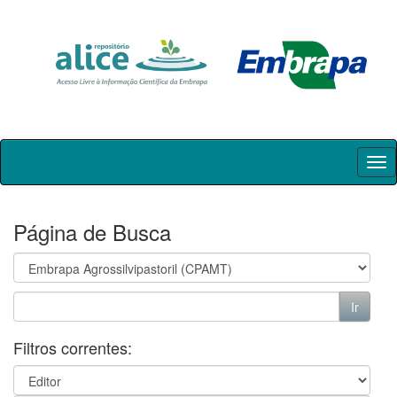
Skip
navigation
Página de Busca
Filtros correntes: