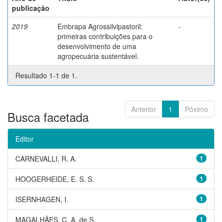
publicação
2019
Embrapa Agrossilvipastoril:
-
primeiras contribuições para o
desenvolvimento de uma
agropecuária sustentável.
Resultado 1-1 de 1.
Anterior
1
Póximo
Busca facetada
Editor
CARNEVALLI, R. A.
1
HOOGERHEIDE, E. S. S.
1
ISERNHAGEN, I.
1
MAGALHÃES, C. A. de S.
1