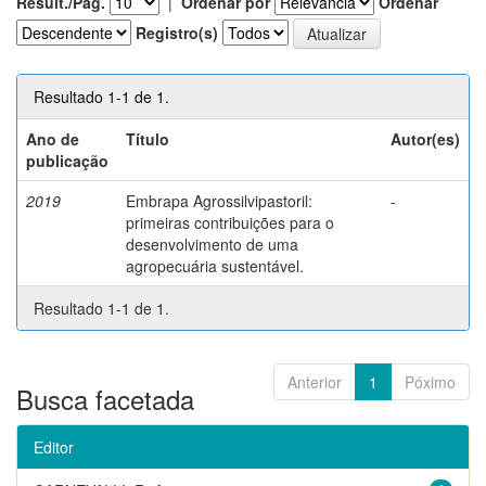
Result./Pág.
|
Ordenar por
Ordenar
Registro(s)
Resultado 1-1 de 1.
Ano de
Título
Autor(es)
publicação
2019
Embrapa Agrossilvipastoril:
-
primeiras contribuições para o
desenvolvimento de uma
agropecuária sustentável.
Resultado 1-1 de 1.
Anterior
1
Póximo
Busca facetada
Editor