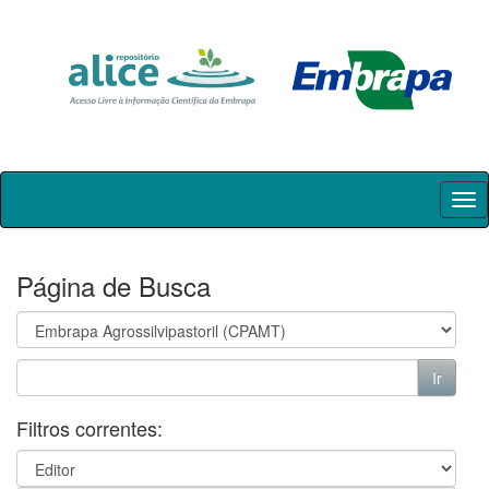
Skip
navigation
Página de Busca
Filtros correntes: