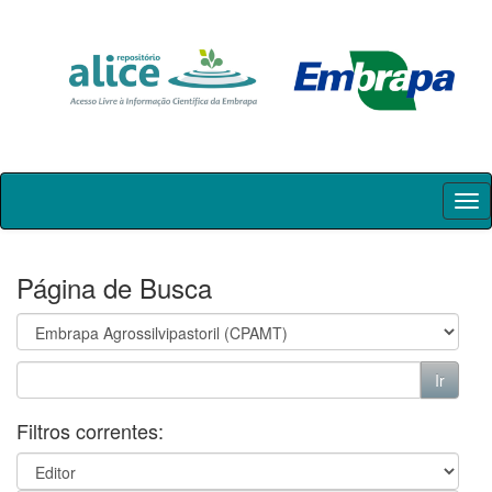
Skip
navigation
Página de Busca
Filtros correntes: