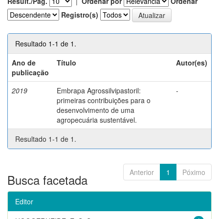
Result./Pág.
|
Ordenar por
Ordenar
Registro(s)
Resultado 1-1 de 1.
Ano de
Título
Autor(es)
publicação
2019
Embrapa Agrossilvipastoril:
-
primeiras contribuições para o
desenvolvimento de uma
agropecuária sustentável.
Resultado 1-1 de 1.
Anterior
1
Póximo
Busca facetada
Editor