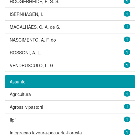
HOOGERHEIDE, E. S. S.
1
ISERNHAGEN, I.
1
MAGALHÃES, C. A. de S.
1
NASCIMENTO, A. F. do
1
ROSSONI, A. L.
1
VENDRUSCULO, L. G.
1
Assunto
Agricultura
1
Agrossilvipastoril
1
Ilpf
1
Integracao lavoura-pecuaria-floresta
1