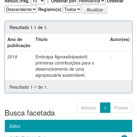
Result./Pág.
|
Ordenar por
Ordenar
Registro(s)
Resultado 1-1 de 1.
Ano de
Título
Autor(es)
publicação
2019
Embrapa Agrossilvipastoril:
-
primeiras contribuições para o
desenvolvimento de uma
agropecuária sustentável.
Resultado 1-1 de 1.
Anterior
1
Póximo
Busca facetada
Editor