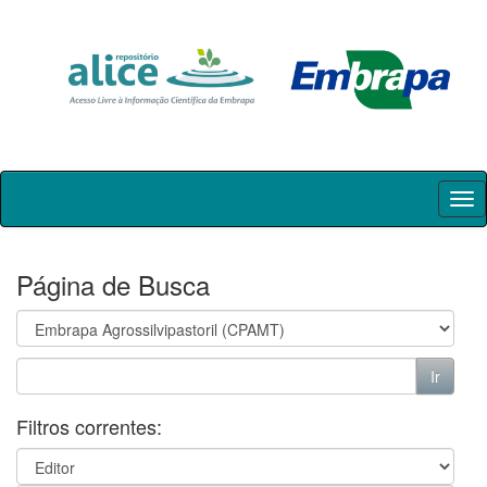
Skip
navigation
Página de Busca
Filtros correntes: