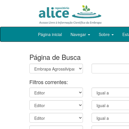
Skip
Página inicial
Navegar
Sobre
Est
navigation
Página de Busca
Filtros correntes: