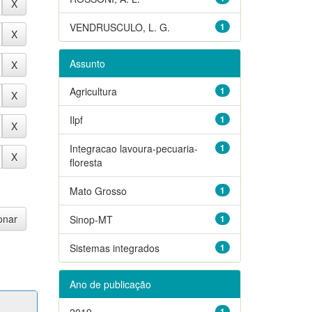
VENDRUSCULO, L. G.
1
Assunto
Agricultura
1
Ilpf
1
Integracao lavoura-pecuaria-
1
floresta
Mato Grosso
1
Sinop-MT
1
Sistemas integrados
1
Ano de publicação
2019
1