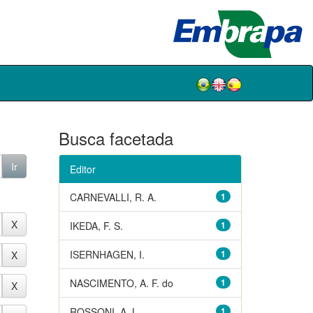
Busca facetada
Editor
CARNEVALLI, R. A.
1
IKEDA, F. S.
1
ISERNHAGEN, I.
1
NASCIMENTO, A. F. do
1
ROSSONI, A. L.
1