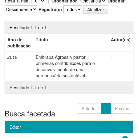
Result./Pág.
|
Ordenar por
Ordenar
Registro(s)
Resultado 1-1 de 1.
Ano de
Título
Autor(es)
publicação
2019
Embrapa Agrossilvipastoril:
-
primeiras contribuições para o
desenvolvimento de uma
agropecuária sustentável.
Resultado 1-1 de 1.
Anterior
1
Póximo
Busca facetada
Editor