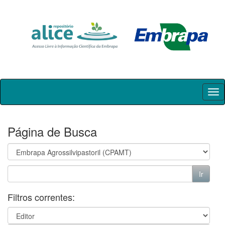
Skip
navigation
Página de Busca
Filtros correntes: