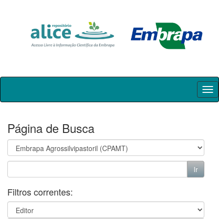
Skip
navigation
Página de Busca
Filtros correntes: