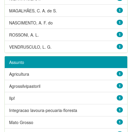
MAGALHÃES, C. A. de S.
1
NASCIMENTO, A. F. do
1
ROSSONI, A. L.
1
VENDRUSCULO, L. G.
1
Assunto
Agricultura
1
Agrossilvipastoril
1
Ilpf
1
Integracao lavoura-pecuaria-floresta
1
Mato Grosso
1