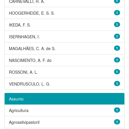
CARNEVALLI, R. A.
1
HOOGERHEIDE, E. S. S.
1
IKEDA, F. S.
1
ISERNHAGEN, I.
1
MAGALHÃES, C. A. de S.
1
NASCIMENTO, A. F. do
1
ROSSONI, A. L.
1
VENDRUSCULO, L. G.
1
Assunto
Agricultura
1
Agrossilvipastoril
1