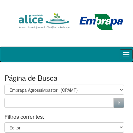
Skip
navigation
Página de Busca
Filtros correntes: