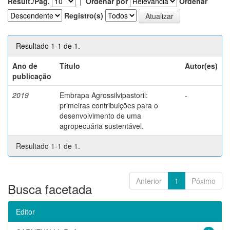
Result./Pág.
|
Ordenar por
Ordenar
Registro(s)
Resultado 1-1 de 1.
Ano de
Título
Autor(es)
publicação
2019
Embrapa Agrossilvipastoril:
-
primeiras contribuições para o
desenvolvimento de uma
agropecuária sustentável.
Resultado 1-1 de 1.
Anterior
1
Póximo
Busca facetada
Editor