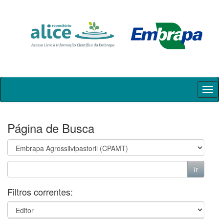
Skip
navigation
Página de Busca
Filtros correntes: