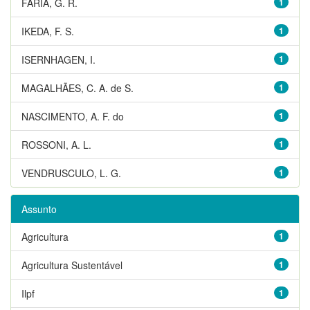
FARIA, G. R.
1
IKEDA, F. S.
1
ISERNHAGEN, I.
1
MAGALHÃES, C. A. de S.
1
NASCIMENTO, A. F. do
1
ROSSONI, A. L.
1
VENDRUSCULO, L. G.
1
Assunto
Agricultura
1
Agricultura Sustentável
1
Ilpf
1