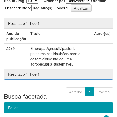
Result./Pág.
|
Ordenar por
Ordenar
Registro(s)
Resultado 1-1 de 1.
Ano de
Título
Autor(es)
publicação
2019
Embrapa Agrossilvipastoril:
-
primeiras contribuições para o
desenvolvimento de uma
agropecuária sustentável.
Resultado 1-1 de 1.
Anterior
1
Póximo
Busca facetada
Editor