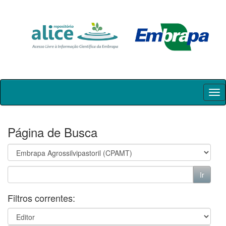
Skip
navigation
Página de Busca
Filtros correntes: