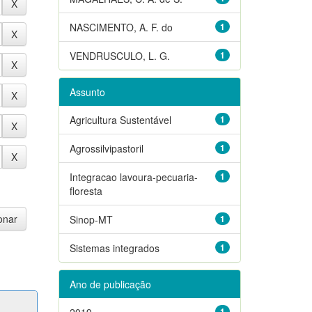
NASCIMENTO, A. F. do
1
VENDRUSCULO, L. G.
1
Assunto
Agricultura Sustentável
1
Agrossilvipastoril
1
Integracao lavoura-pecuaria-
1
floresta
Sinop-MT
1
Sistemas integrados
1
Ano de publicação
2019
1