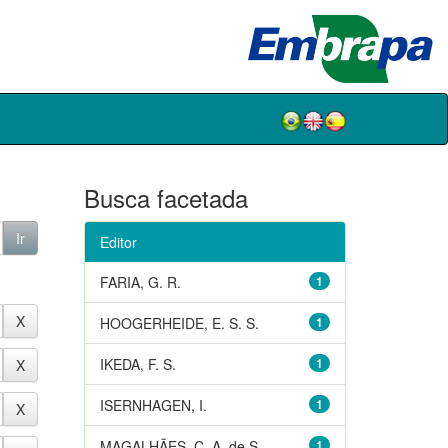
Busca facetada
Editor
FARIA, G. R.
1
HOOGERHEIDE, E. S. S.
1
IKEDA, F. S.
1
ISERNHAGEN, I.
1
MAGALHÃES, C. A. de S.
1