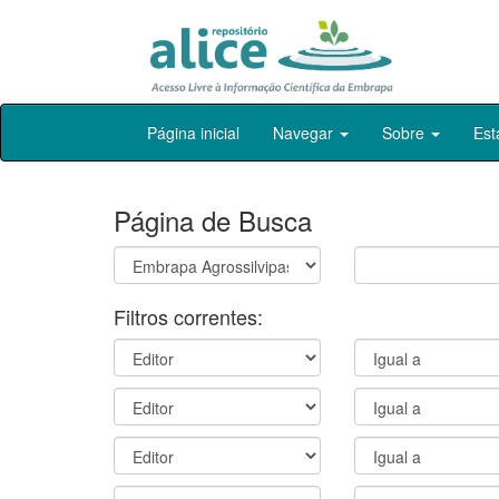
Skip
Página inicial
Navegar
Sobre
Est
navigation
Página de Busca
Filtros correntes: