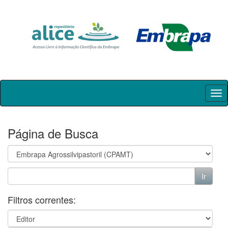
Skip
navigation
Página de Busca
Filtros correntes: