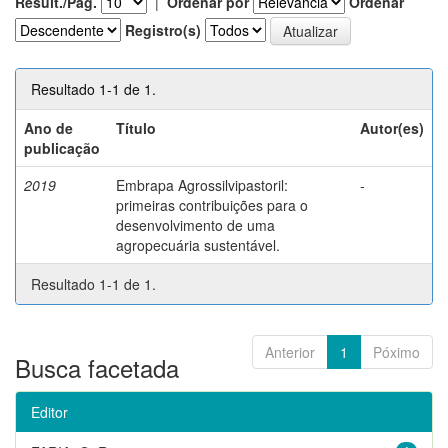
Result./Pág.
|
Ordenar por
Ordenar
Registro(s)
Resultado 1-1 de 1.
Ano de
Título
Autor(es)
publicação
2019
Embrapa Agrossilvipastoril:
-
primeiras contribuições para o
desenvolvimento de uma
agropecuária sustentável.
Resultado 1-1 de 1.
Anterior
1
Póximo
Busca facetada
Editor