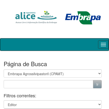
Skip
navigation
Página de Busca
Filtros correntes: