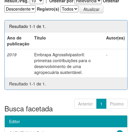
Result./Pág.
|
Ordenar por
Ordenar
Registro(s)
Resultado 1-1 de 1.
Ano de
Título
Autor(es)
publicação
2019
Embrapa Agrossilvipastoril:
-
primeiras contribuições para o
desenvolvimento de uma
agropecuária sustentável.
Resultado 1-1 de 1.
Anterior
1
Póximo
Busca facetada
Editor