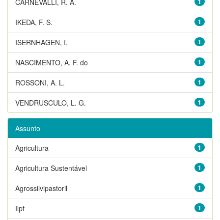
CARNEVALLI, R. A.
1
IKEDA, F. S.
1
ISERNHAGEN, I.
1
NASCIMENTO, A. F. do
1
ROSSONI, A. L.
1
VENDRUSCULO, L. G.
1
Assunto
Agricultura
1
Agricultura Sustentável
1
Agrossilvipastoril
1
Ilpf
1