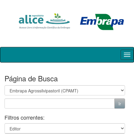
Skip
navigation
Página de Busca
Filtros correntes: