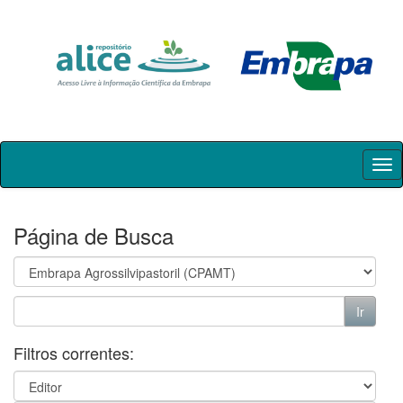
Skip
navigation
Página de Busca
Filtros correntes: