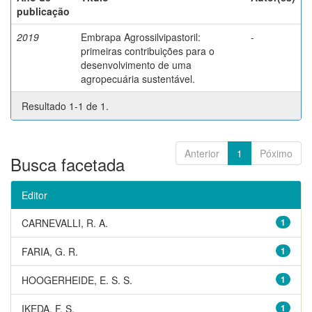
publicação
2019
Embrapa Agrossilvipastoril:
-
primeiras contribuições para o
desenvolvimento de uma
agropecuária sustentável.
Resultado 1-1 de 1.
Anterior
1
Póximo
Busca facetada
Editor
CARNEVALLI, R. A.
1
FARIA, G. R.
1
HOOGERHEIDE, E. S. S.
1
IKEDA, F. S.
1