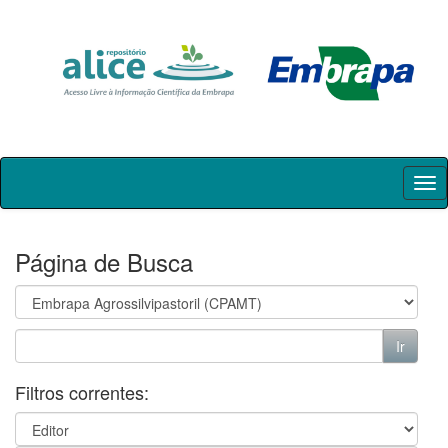
Skip
navigation
Página de Busca
Filtros correntes: