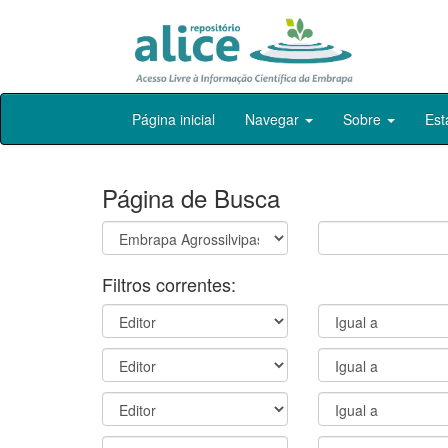
Skip
Página inicial
Navegar
Sobre
Est
navigation
Página de Busca
Filtros correntes: