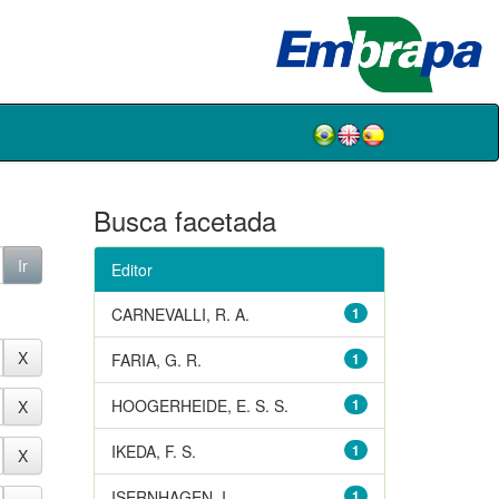
Busca facetada
Editor
CARNEVALLI, R. A.
1
FARIA, G. R.
1
HOOGERHEIDE, E. S. S.
1
IKEDA, F. S.
1
ISERNHAGEN, I.
1