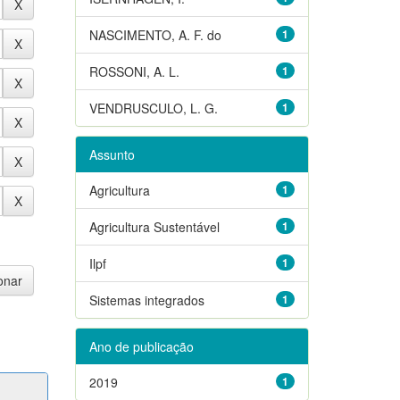
NASCIMENTO, A. F. do
1
ROSSONI, A. L.
1
VENDRUSCULO, L. G.
1
Assunto
Agricultura
1
Agricultura Sustentável
1
Ilpf
1
Sistemas integrados
1
Ano de publicação
2019
1