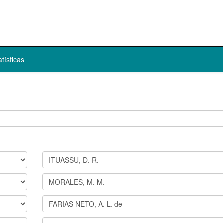
atísticas