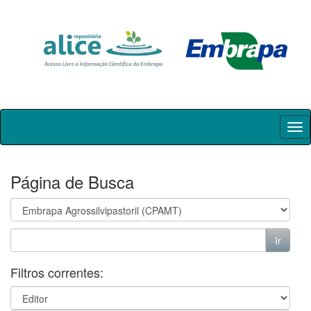
Skip
navigation
Página de Busca
Filtros correntes: