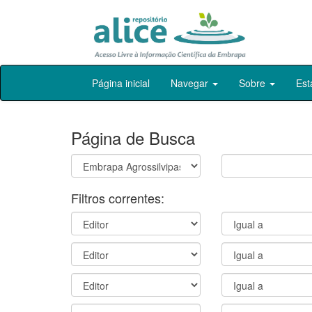
Skip
Página inicial
Navegar
Sobre
Est
navigation
Página de Busca
Filtros correntes: