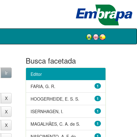
Busca facetada
Editor
FARIA, G. R.
1
HOOGERHEIDE, E. S. S.
1
ISERNHAGEN, I.
1
MAGALHÃES, C. A. de S.
1
NASCIMENTO, A. F. do
1