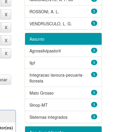
ROSSONI, A. L.
1
VENDRUSCULO, L. G.
1
Assunto
Agrossilvipastoril
1
Ilpf
1
Integracao lavoura-pecuaria-
1
floresta
Mato Grosso
1
Sinop-MT
1
Sistemas integrados
1
tor(es)