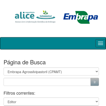
Skip
navigation
Página de Busca
Filtros correntes: