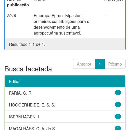
publicação
2019
Embrapa Agrossilvipastoril:
-
primeiras contribuições para o
desenvolvimento de uma
agropecuária sustentável.
Resultado 1-1 de 1.
Anterior
1
Póximo
Busca facetada
Editor
FARIA, G. R.
1
HOOGERHEIDE, E. S. S.
1
ISERNHAGEN, I.
1
MAGALHÃES, C. A. de S.
1