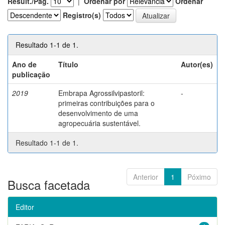
Result./Pág.
|
Ordenar por
Ordenar
Registro(s)
Resultado 1-1 de 1.
Ano de
Título
Autor(es)
publicação
2019
Embrapa Agrossilvipastoril:
-
primeiras contribuições para o
desenvolvimento de uma
agropecuária sustentável.
Resultado 1-1 de 1.
Anterior
1
Póximo
Busca facetada
Editor