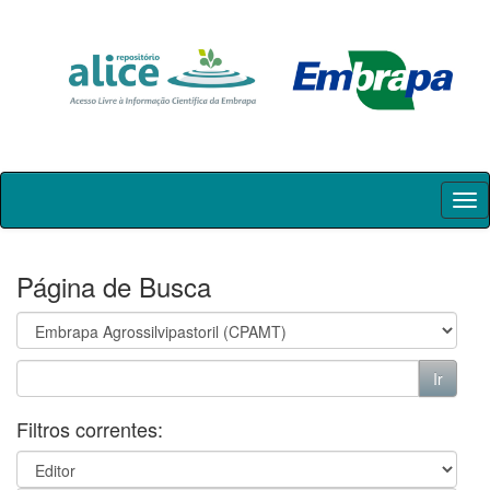
Skip
navigation
Página de Busca
Filtros correntes: