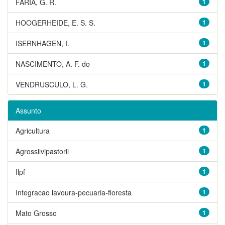
FARIA, G. R.
1
HOOGERHEIDE, E. S. S.
1
ISERNHAGEN, I.
1
NASCIMENTO, A. F. do
1
VENDRUSCULO, L. G.
1
Assunto
Agricultura
1
Agrossilvipastoril
1
Ilpf
1
Integracao lavoura-pecuaria-floresta
1
Mato Grosso
1