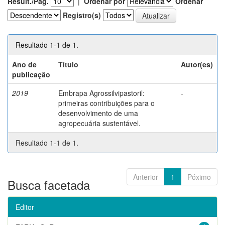
Result./Pág.
|
Ordenar por
Ordenar
Registro(s)
Resultado 1-1 de 1.
Ano de
Título
Autor(es)
publicação
2019
Embrapa Agrossilvipastoril:
-
primeiras contribuições para o
desenvolvimento de uma
agropecuária sustentável.
Resultado 1-1 de 1.
Anterior
1
Póximo
Busca facetada
Editor