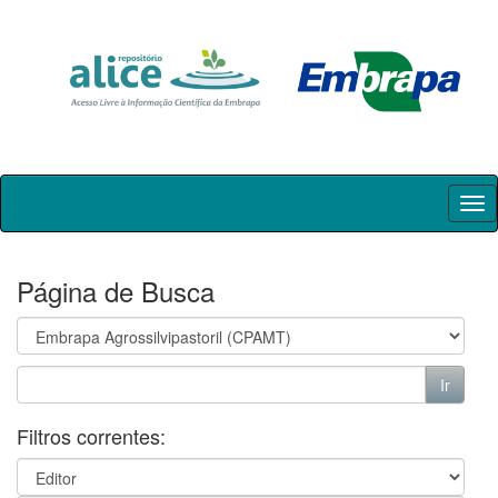
Skip
navigation
Página de Busca
Filtros correntes: