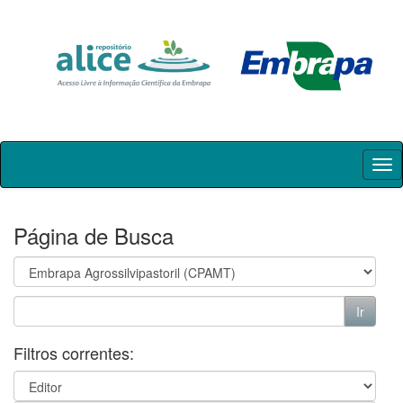
Skip
navigation
Página de Busca
Filtros correntes: