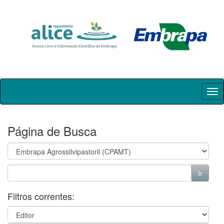
Skip
navigation
Página de Busca
Filtros correntes: