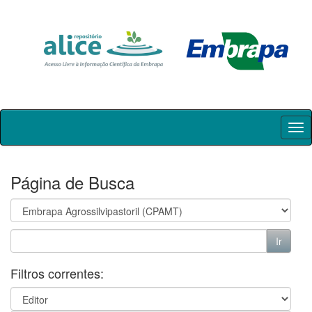
Skip
navigation
Página de Busca
Filtros correntes: