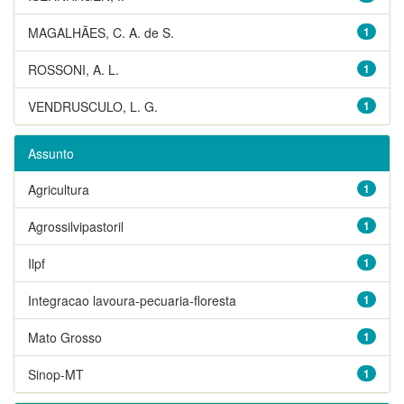
MAGALHÃES, C. A. de S.
1
ROSSONI, A. L.
1
VENDRUSCULO, L. G.
1
Assunto
Agricultura
1
Agrossilvipastoril
1
Ilpf
1
Integracao lavoura-pecuaria-floresta
1
Mato Grosso
1
Sinop-MT
1