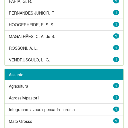
FARIA, G. R.
1
FERNANDES JUNIOR, F.
1
HOOGERHEIDE, E. S. S.
1
MAGALHÃES, C. A. de S.
1
ROSSONI, A. L.
1
VENDRUSCULO, L. G.
1
Assunto
Agricultura
1
Agrossilvipastoril
1
Integracao lavoura-pecuaria-floresta
1
Mato Grosso
1