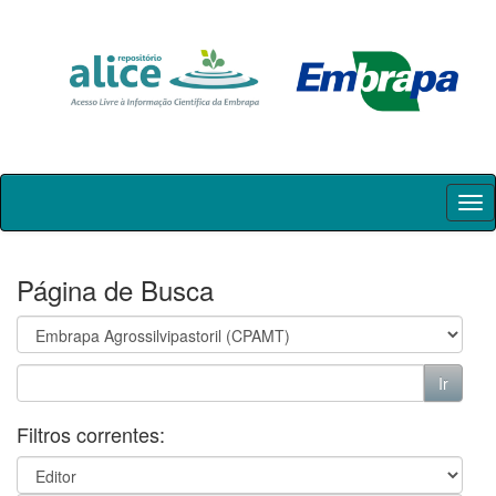
Skip
navigation
Página de Busca
Filtros correntes: