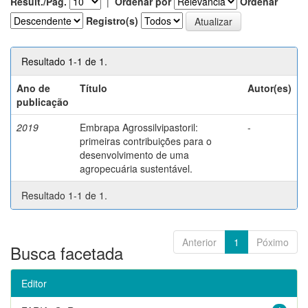
Result./Pág.
|
Ordenar por
Ordenar
Registro(s)
Resultado 1-1 de 1.
Ano de
Título
Autor(es)
publicação
2019
Embrapa Agrossilvipastoril:
-
primeiras contribuições para o
desenvolvimento de uma
agropecuária sustentável.
Resultado 1-1 de 1.
Anterior
1
Póximo
Busca facetada
Editor