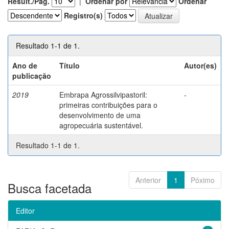
Result./Pág.
|
Ordenar por
Ordenar
Registro(s)
Resultado 1-1 de 1.
Ano de
Título
Autor(es)
publicação
2019
Embrapa Agrossilvipastoril:
-
primeiras contribuições para o
desenvolvimento de uma
agropecuária sustentável.
Resultado 1-1 de 1.
Anterior
1
Póximo
Busca facetada
Editor