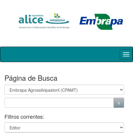
Skip
navigation
Página de Busca
Filtros correntes: