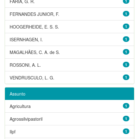
FARIA, G. R.
1
FERNANDES JUNIOR, F.
1
HOOGERHEIDE, E. S. S.
1
ISERNHAGEN, I.
1
MAGALHÃES, C. A. de S.
1
ROSSONI, A. L.
1
VENDRUSCULO, L. G.
1
Assunto
Agricultura
1
Agrossilvipastoril
1
Ilpf
1