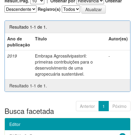
Result./Pág.
|
Ordenar por
Ordenar
Registro(s)
Resultado 1-1 de 1.
Ano de
Título
Autor(es)
publicação
2019
Embrapa Agrossilvipastoril:
-
primeiras contribuições para o
desenvolvimento de uma
agropecuária sustentável.
Resultado 1-1 de 1.
Anterior
1
Póximo
Busca facetada
Editor