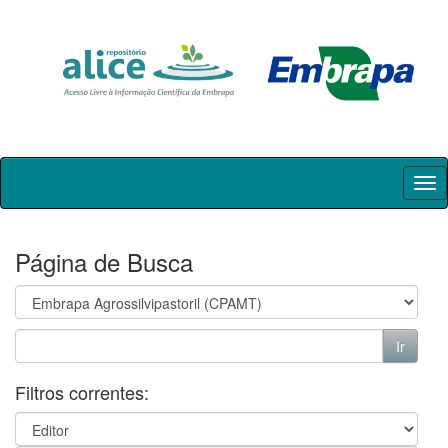
Skip
navigation
Página de Busca
Filtros correntes: