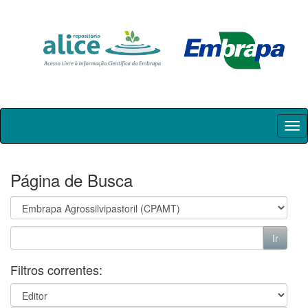
Skip
navigation
Página de Busca
Filtros correntes: