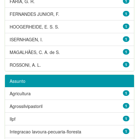
FARIA, G. R.
1
FERNANDES JUNIOR, F.
1
HOOGERHEIDE, E. S. S.
1
ISERNHAGEN, I.
1
MAGALHÃES, C. A. de S.
1
ROSSONI, A. L.
1
Assunto
Agricultura
1
Agrossilvipastoril
1
Ilpf
1
Integracao lavoura-pecuaria-floresta
1