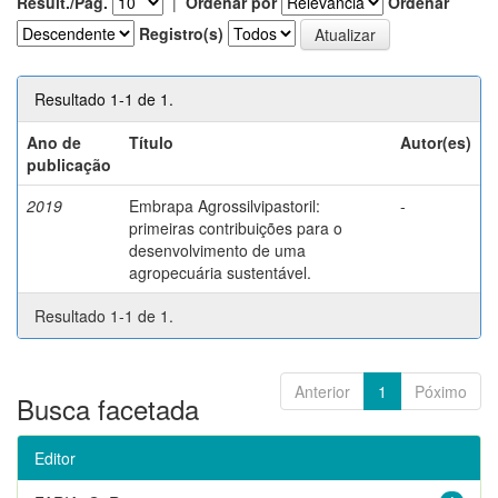
Result./Pág.
|
Ordenar por
Ordenar
Registro(s)
Resultado 1-1 de 1.
Ano de
Título
Autor(es)
publicação
2019
Embrapa Agrossilvipastoril:
-
primeiras contribuições para o
desenvolvimento de uma
agropecuária sustentável.
Resultado 1-1 de 1.
Anterior
1
Póximo
Busca facetada
Editor