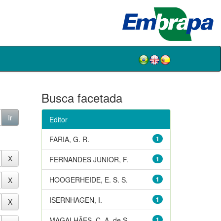
Busca facetada
Editor
FARIA, G. R.
1
FERNANDES JUNIOR, F.
1
HOOGERHEIDE, E. S. S.
1
ISERNHAGEN, I.
1
MAGALHÃES, C. A. de S.
1