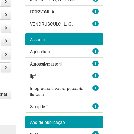
ROSSONI, A. L.
1
VENDRUSCULO, L. G.
1
Assunto
Agricultura
1
Agrossilvipastoril
1
Ilpf
1
Integracao lavoura-pecuaria-
1
floresta
Sinop-MT
1
Ano de publicação
2019
1