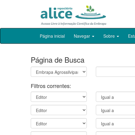
Skip
Página inicial
Navegar
Sobre
Est
navigation
Página de Busca
Filtros correntes: