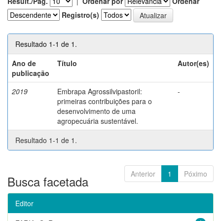
Result./Pág.
|
Ordenar por
Ordenar
Registro(s)
Resultado 1-1 de 1.
Ano de
Título
Autor(es)
publicação
2019
Embrapa Agrossilvipastoril:
-
primeiras contribuições para o
desenvolvimento de uma
agropecuária sustentável.
Resultado 1-1 de 1.
Anterior
1
Póximo
Busca facetada
Editor