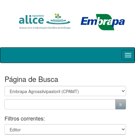
Skip
navigation
Página de Busca
Filtros correntes: