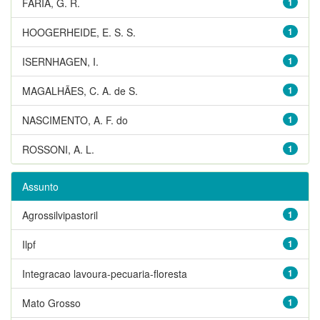
FARIA, G. R.
1
HOOGERHEIDE, E. S. S.
1
ISERNHAGEN, I.
1
MAGALHÃES, C. A. de S.
1
NASCIMENTO, A. F. do
1
ROSSONI, A. L.
1
Assunto
Agrossilvipastoril
1
Ilpf
1
Integracao lavoura-pecuaria-floresta
1
Mato Grosso
1