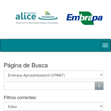
Skip
navigation
Página de Busca
Filtros correntes: