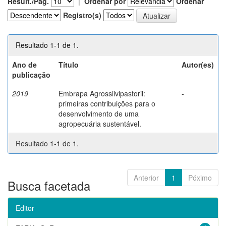
Result./Pág.
|
Ordenar por
Ordenar
Registro(s)
Resultado 1-1 de 1.
Ano de
Título
Autor(es)
publicação
2019
Embrapa Agrossilvipastoril:
-
primeiras contribuições para o
desenvolvimento de uma
agropecuária sustentável.
Resultado 1-1 de 1.
Anterior
1
Póximo
Busca facetada
Editor