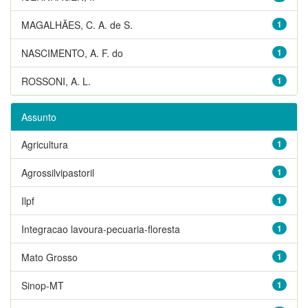
MAGALHÃES, C. A. de S.
1
NASCIMENTO, A. F. do
1
ROSSONI, A. L.
1
Assunto
Agricultura
1
Agrossilvipastoril
1
Ilpf
1
Integracao lavoura-pecuaria-floresta
1
Mato Grosso
1
Sinop-MT
1