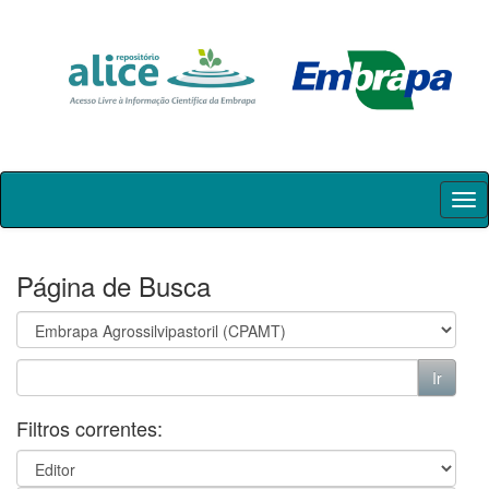
Skip
navigation
Página de Busca
Filtros correntes: