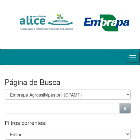
Skip
navigation
Página de Busca
Filtros correntes: