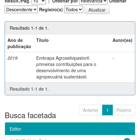
Result./Pág.
|
Ordenar por
Ordenar
Registro(s)
Resultado 1-1 de 1.
Ano de
Título
Autor(es)
publicação
2019
Embrapa Agrossilvipastoril:
-
primeiras contribuições para o
desenvolvimento de uma
agropecuária sustentável.
Resultado 1-1 de 1.
Anterior
1
Póximo
Busca facetada
Editor