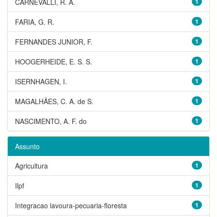
CARNEVALLI, R. A.
1
FARIA, G. R.
1
FERNANDES JUNIOR, F.
1
HOOGERHEIDE, E. S. S.
1
ISERNHAGEN, I.
1
MAGALHÃES, C. A. de S.
1
NASCIMENTO, A. F. do
1
Assunto
Agricultura
1
Ilpf
1
Integracao lavoura-pecuaria-floresta
1