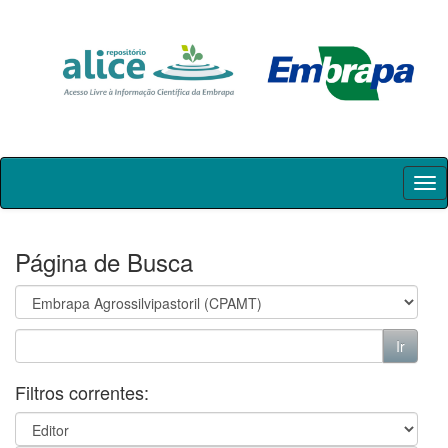
Skip
navigation
Página de Busca
Filtros correntes: