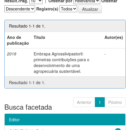
Result./Pág.
|
Ordenar por
Ordenar
Registro(s)
Resultado 1-1 de 1.
Ano de
Título
Autor(es)
publicação
2019
Embrapa Agrossilvipastoril:
-
primeiras contribuições para o
desenvolvimento de uma
agropecuária sustentável.
Resultado 1-1 de 1.
Anterior
1
Póximo
Busca facetada
Editor