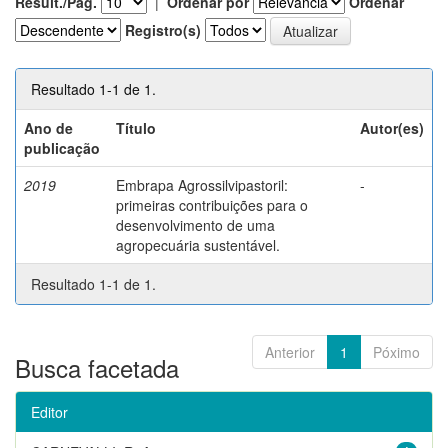
Result./Pág.
|
Ordenar por
Ordenar
Registro(s)
Resultado 1-1 de 1.
Ano de
Título
Autor(es)
publicação
2019
Embrapa Agrossilvipastoril:
-
primeiras contribuições para o
desenvolvimento de uma
agropecuária sustentável.
Resultado 1-1 de 1.
Anterior
1
Póximo
Busca facetada
Editor