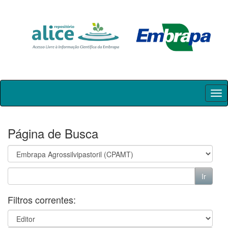
Skip
navigation
Página de Busca
Filtros correntes: