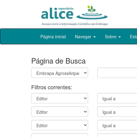
Skip
Página inicial
Navegar
Sobre
Est
navigation
Página de Busca
Filtros correntes: