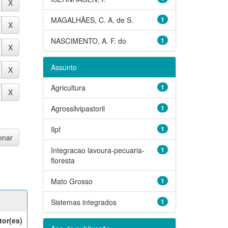
MAGALHÃES, C. A. de S.
1
NASCIMENTO, A. F. do
1
Assunto
Agricultura
1
Agrossilvipastoril
1
Ilpf
1
Integracao lavoura-pecuaria-
1
floresta
Mato Grosso
1
Sistemas integrados
1
tor(es)