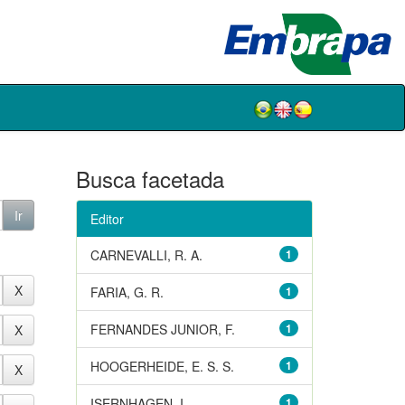
Busca facetada
Editor
CARNEVALLI, R. A.
1
FARIA, G. R.
1
FERNANDES JUNIOR, F.
1
HOOGERHEIDE, E. S. S.
1
ISERNHAGEN, I.
1