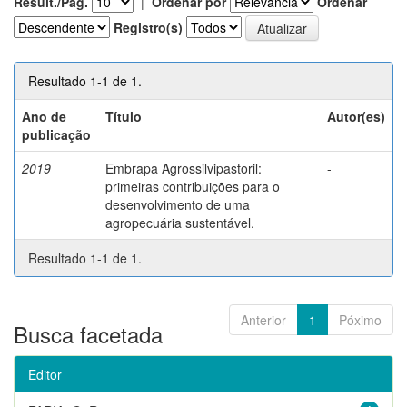
Result./Pág.
|
Ordenar por
Ordenar
Registro(s)
Resultado 1-1 de 1.
Ano de
Título
Autor(es)
publicação
2019
Embrapa Agrossilvipastoril:
-
primeiras contribuições para o
desenvolvimento de uma
agropecuária sustentável.
Resultado 1-1 de 1.
Anterior
1
Póximo
Busca facetada
Editor