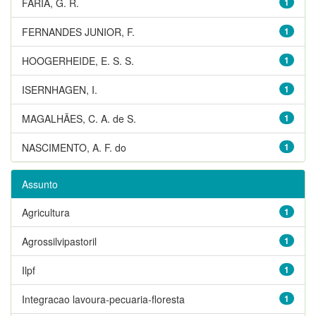
FARIA, G. R.
1
FERNANDES JUNIOR, F.
1
HOOGERHEIDE, E. S. S.
1
ISERNHAGEN, I.
1
MAGALHÃES, C. A. de S.
1
NASCIMENTO, A. F. do
1
Assunto
Agricultura
1
Agrossilvipastoril
1
Ilpf
1
Integracao lavoura-pecuaria-floresta
1