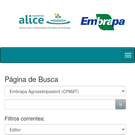
Skip
navigation
Página de Busca
Filtros correntes: