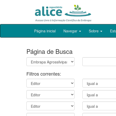
Skip
Página inicial
Navegar
Sobre
Est
navigation
Página de Busca
Filtros correntes: