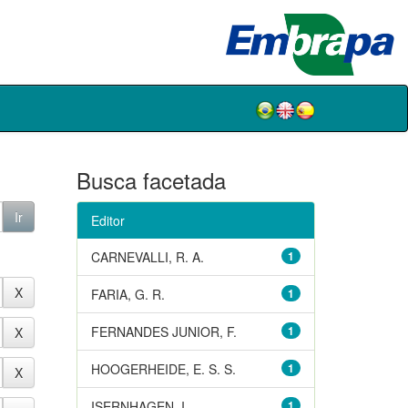
Busca facetada
Editor
CARNEVALLI, R. A.
1
FARIA, G. R.
1
FERNANDES JUNIOR, F.
1
HOOGERHEIDE, E. S. S.
1
ISERNHAGEN, I.
1