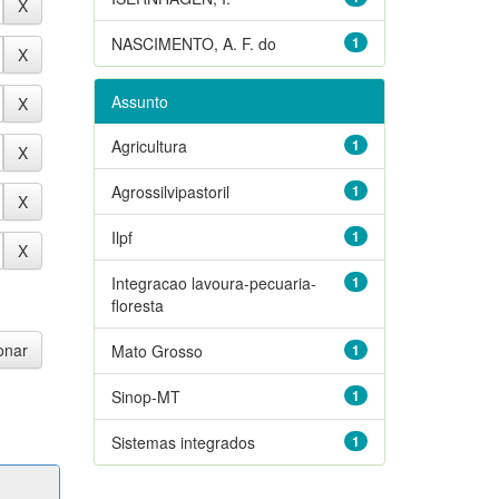
NASCIMENTO, A. F. do
1
Assunto
Agricultura
1
Agrossilvipastoril
1
Ilpf
1
Integracao lavoura-pecuaria-
1
floresta
Mato Grosso
1
Sinop-MT
1
Sistemas integrados
1