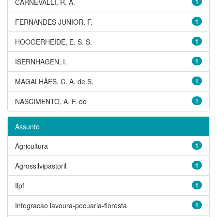
CARNEVALLI, R. A.
1
FERNANDES JUNIOR, F.
1
HOOGERHEIDE, E. S. S.
1
ISERNHAGEN, I.
1
MAGALHÃES, C. A. de S.
1
NASCIMENTO, A. F. do
1
Assunto
Agricultura
1
Agrossilvipastoril
1
Ilpf
1
Integracao lavoura-pecuaria-floresta
1