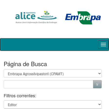
Skip
navigation
Página de Busca
Filtros correntes: