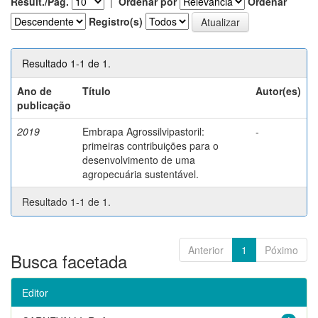
Result./Pág.
|
Ordenar por
Ordenar
Registro(s)
Resultado 1-1 de 1.
Ano de
Título
Autor(es)
publicação
2019
Embrapa Agrossilvipastoril:
-
primeiras contribuições para o
desenvolvimento de uma
agropecuária sustentável.
Resultado 1-1 de 1.
Anterior
1
Póximo
Busca facetada
Editor