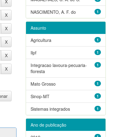
NASCIMENTO, A. F. do
1
Assunto
Agricultura
1
Ilpf
1
Integracao lavoura-pecuaria-
1
floresta
Mato Grosso
1
Sinop-MT
1
Sistemas integrados
1
Ano de publicação
2019
1