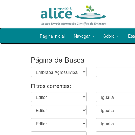
Skip
Página inicial
Navegar
Sobre
Est
navigation
Página de Busca
Filtros correntes: