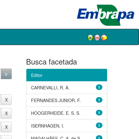
Busca facetada
Editor
CARNEVALLI, R. A.
1
FERNANDES JUNIOR, F.
1
HOOGERHEIDE, E. S. S.
1
ISERNHAGEN, I.
1
MAGALHÃES, C. A. de S.
1