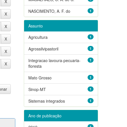
NASCIMENTO, A. F. do
1
Assunto
Agricultura
1
Agrossilvipastoril
1
Integracao lavoura-pecuaria-
1
floresta
Mato Grosso
1
Sinop-MT
1
Sistemas integrados
1
Ano de publicação
2019
1