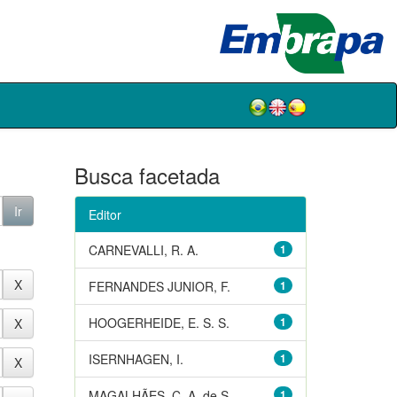
Busca facetada
Editor
CARNEVALLI, R. A.
1
FERNANDES JUNIOR, F.
1
HOOGERHEIDE, E. S. S.
1
ISERNHAGEN, I.
1
MAGALHÃES, C. A. de S.
1