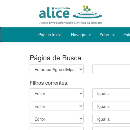
Skip
Página inicial
Navegar
Sobre
Est
navigation
Página de Busca
Filtros correntes: