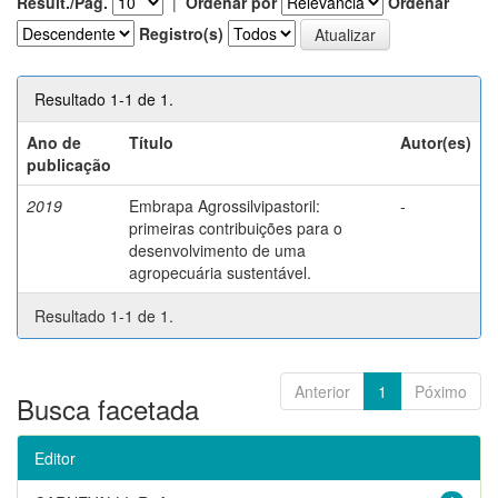
Result./Pág.
|
Ordenar por
Ordenar
Registro(s)
Resultado 1-1 de 1.
Ano de
Título
Autor(es)
publicação
2019
Embrapa Agrossilvipastoril:
-
primeiras contribuições para o
desenvolvimento de uma
agropecuária sustentável.
Resultado 1-1 de 1.
Anterior
1
Póximo
Busca facetada
Editor