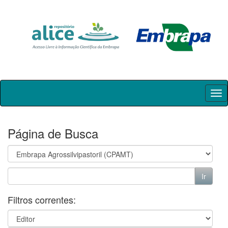
Skip
navigation
Página de Busca
Filtros correntes: