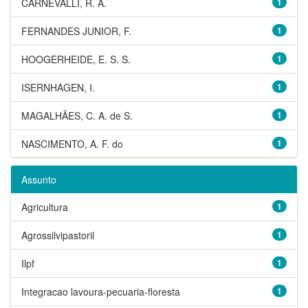
CARNEVALLI, R. A.
1
FERNANDES JUNIOR, F.
1
HOOGERHEIDE, E. S. S.
1
ISERNHAGEN, I.
1
MAGALHÃES, C. A. de S.
1
NASCIMENTO, A. F. do
1
Assunto
Agricultura
1
Agrossilvipastoril
1
Ilpf
1
Integracao lavoura-pecuaria-floresta
1