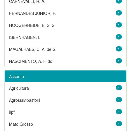
CARNEVALLI, R. A.
1
FERNANDES JUNIOR, F.
1
HOOGERHEIDE, E. S. S.
1
ISERNHAGEN, I.
1
MAGALHÃES, C. A. de S.
1
NASCIMENTO, A. F. do
1
Assunto
Agricultura
1
Agrossilvipastoril
1
Ilpf
1
Mato Grosso
1