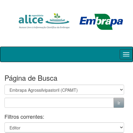
Skip
navigation
Página de Busca
Filtros correntes: