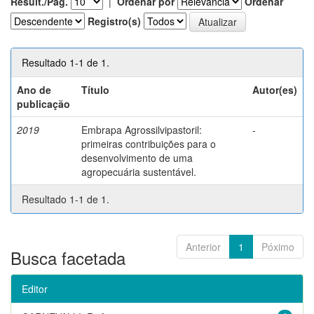
Result./Pág.
|
Ordenar por
Ordenar
Registro(s)
Resultado 1-1 de 1.
Ano de
Título
Autor(es)
publicação
2019
Embrapa Agrossilvipastoril:
-
primeiras contribuições para o
desenvolvimento de uma
agropecuária sustentável.
Resultado 1-1 de 1.
Anterior
1
Póximo
Busca facetada
Editor