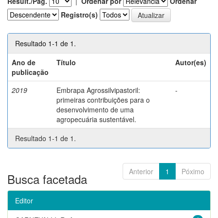
Result./Pág.
|
Ordenar por
Ordenar
Registro(s)
Resultado 1-1 de 1.
Ano de
Título
Autor(es)
publicação
2019
Embrapa Agrossilvipastoril:
-
primeiras contribuições para o
desenvolvimento de uma
agropecuária sustentável.
Resultado 1-1 de 1.
Anterior
1
Póximo
Busca facetada
Editor