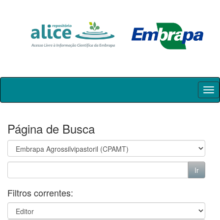
Skip
navigation
Página de Busca
Filtros correntes: