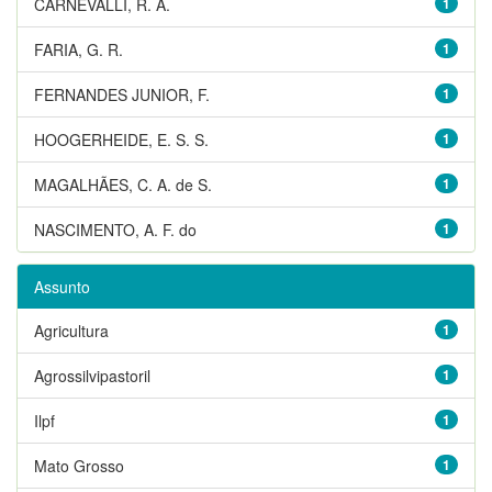
CARNEVALLI, R. A.
1
FARIA, G. R.
1
FERNANDES JUNIOR, F.
1
HOOGERHEIDE, E. S. S.
1
MAGALHÃES, C. A. de S.
1
NASCIMENTO, A. F. do
1
Assunto
Agricultura
1
Agrossilvipastoril
1
Ilpf
1
Mato Grosso
1