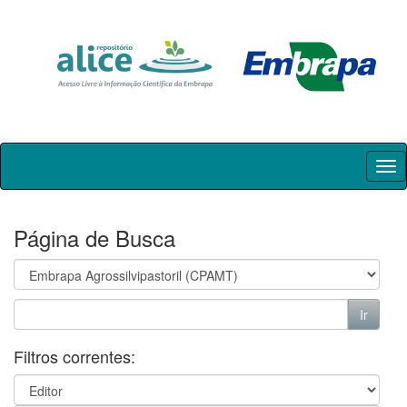
Skip
navigation
Página de Busca
Filtros correntes: