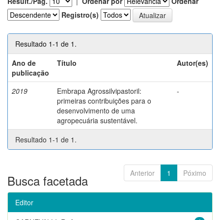
Result./Pág.
|
Ordenar por
Ordenar
Registro(s)
Resultado 1-1 de 1.
Ano de
Título
Autor(es)
publicação
2019
Embrapa Agrossilvipastoril:
-
primeiras contribuições para o
desenvolvimento de uma
agropecuária sustentável.
Resultado 1-1 de 1.
Anterior
1
Póximo
Busca facetada
Editor